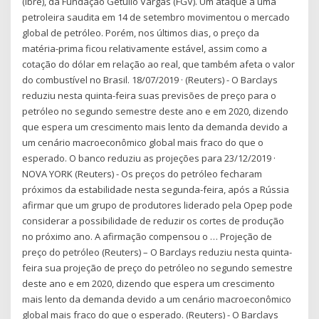
(Ibre), da Fundação Getulio Vargas (FGV). Um ataque a uma
petroleira saudita em 14 de setembro movimentou o mercado
global de petróleo. Porém, nos últimos dias, o preço da
matéria-prima ficou relativamente estável, assim como a
cotação do dólar em relação ao real, que também afeta o valor
do combustível no Brasil. 18/07/2019 · (Reuters) - O Barclays
reduziu nesta quinta-feira suas previsões de preço para o
petróleo no segundo semestre deste ano e em 2020, dizendo
que espera um crescimento mais lento da demanda devido a
um cenário macroeconômico global mais fraco do que o
esperado. O banco reduziu as projeções para 23/12/2019 ·
NOVA YORK (Reuters) - Os preços do petróleo fecharam
próximos da estabilidade nesta segunda-feira, após a Rússia
afirmar que um grupo de produtores liderado pela Opep pode
considerar a possibilidade de reduzir os cortes de produção
no próximo ano. A afirmação compensou o … Projeção de
preço do petróleo (Reuters) – O Barclays reduziu nesta quinta-
feira sua projeção de preço do petróleo no segundo semestre
deste ano e em 2020, dizendo que espera um crescimento
mais lento da demanda devido a um cenário macroeconômico
global mais fraco do que o esperado. (Reuters) - O Barclays