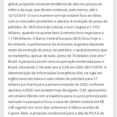
global, projeções mostram tendência de alta nos preços do
milho e da soja, que devem continuar, pelo menos, até o
12/12/2019 · O euro manteve-se hoje estável face ao dólar,
com os mercados prudentes e atentos à evolução do preço do
petróleo. Às 18:25 (hora de Lisboa), o euro seguia a 1,1152
dólares, quando na quarta-feira à mesma hora negociava a
1,1149 dólares. O Banco Central Europeu (BCE) fixou hoje a …
No entanto, a performance da economia angolana depende
muito da evolução do preço do petróleo, o qual prevemos que
se mantenha, apesar de tudo, acima de 70 dólares este ano.”
Brasil. A pesquisa prevê uma recuperação moderada para o
Brasil, crescendo 2,1% este ano e 2,5% em 2020. 06/11/2019 · A
Administração de Informações Energéticas (EIA, na sigla em
inglês) reviu em baixa o valor médio do petróleo para 57
dólares por barril para a primeira metade de 2020, conforme
apontou a ERSE num boletim hoje divulgado. O BC apresentou
um cenário híbrido com a trajetória para os juros prevista pelo
mercado na pesquisa Focus e taxa de câmbio estável em R$
3,85 vigente nos cinco dias anteriores à última reunião do
Copom. Nele, a projeção condicional para a alta do IPCA é de