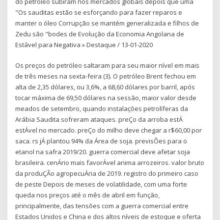
do petróleo subiram nos mercados globais depois que uma
"Os sauditas estão se esforçando para fazer reparos e
manter o óleo Corrupção se mantém generalizada e filhos de
Zedu são "bodes de Evolução da Economia Angolana de
Estável para Negativa » Destaque / 13-01-2020
Os preços do petróleo saltaram para seu maior nível em mais
de três meses na sexta-feira (3). O petróleo Brent fechou em
alta de 2,35 dólares, ou 3,6%, a 68,60 dólares por barril, após
tocar máxima de 69,50 dólares na sessão, maior valor desde
meados de setembro, quando instalações petrolíferas da
Arábia Saudita sofreram ataques. preÇo da arroba estÁ
estÁvel no mercado. preÇo do milho deve chegar a r$60,00 por
saca. rs jÁ plantou 94% da Área de soja. previsÕes para o
etanol na safra 2019/20. guerra comercial deve afetar soja
brasileira. cenÁrio mais favorÁvel anima arrozeiros. valor bruto
da produÇÃo agropecuÁria de 2019. registro do primeiro caso
de peste Depois de meses de volatilidade, com uma forte
queda nos preços até o mês de abril em função,
principalmente, das tensões com a guerra comercial entre
Estados Unidos e China e dos altos níveis de estoque e oferta