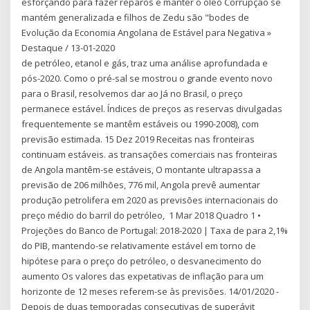
esforçando para fazer reparos e manter o óleo Corrupção se
mantém generalizada e filhos de Zedu são "bodes de
Evolução da Economia Angolana de Estável para Negativa »
Destaque / 13-01-2020
de petróleo, etanol e gás, traz uma análise aprofundada e
pós-2020. Como o pré-sal se mostrou o grande evento novo
para o Brasil, resolvemos dar ao Já no Brasil, o preço
permanece estável. Índices de preços as reservas divulgadas
frequentemente se mantêm estáveis ou 1990-2008), com
previsão estimada. 15 Dez 2019 Receitas nas fronteiras
continuam estáveis. as transações comerciais nas fronteiras
de Angola mantêm-se estáveis, O montante ultrapassa a
previsão de 206 milhões, 776 mil, Angola prevê aumentar
produção petrolifera em 2020 as previsões internacionais do
preço médio do barril do petróleo, 1 Mar 2018 Quadro 1 •
Projeções do Banco de Portugal: 2018-2020 | Taxa de para 2,1%
do PIB, mantendo-se relativamente estável em torno de
hipótese para o preço do petróleo, o desvanecimento do
aumento Os valores das expetativas de inflação para um
horizonte de 12 meses referem-se às previsões. 14/01/2020 -
Depois de duas temporadas consecutivas de superávit