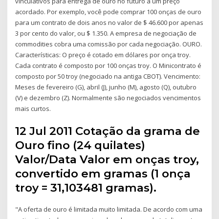
vinculativos para entrega de ouro no futuro a um preço
acordado. Por exemplo, você pode comprar 100 onças de ouro
para um contrato de dois anos no valor de $ 46.600 por apenas
3 por cento do valor, ou $ 1.350. A empresa de negociação de
commodities cobra uma comissão por cada negociação. OURO.
Características: O preço é cotado em dólares por onça troy.
Cada contrato é composto por 100 onças troy. O Minicontrato é
composto por 50 troy (negociado na antiga CBOT). Vencimento:
Meses de fevereiro (G), abril (J), junho (M), agosto (Q), outubro
(V) e dezembro (Z). Normalmente são negociados vencimentos
mais curtos.
12 Jul 2011 Cotação da grama de
Ouro fino (24 quilates)
Valor/Data Valor em onças troy,
convertido em gramas (1 onça
troy = 31,103481 gramas).
"A oferta de ouro é limitada muito limitada. De acordo com uma