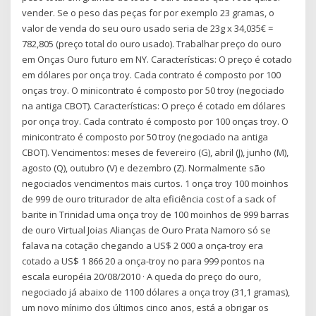
vender. Se o peso das peças for por exemplo 23 gramas, o
valor de venda do seu ouro usado seria de 23g x 34,035€ =
782,805 (preço total do ouro usado). Trabalhar preço do ouro
em Onças Ouro futuro em NY. Características: O preço é cotado
em dólares por onça troy. Cada contrato é composto por 100
onças troy. O minicontrato é composto por 50 troy (negociado
na antiga CBOT). Características: O preço é cotado em dólares
por onça troy. Cada contrato é composto por 100 onças troy. O
minicontrato é composto por 50 troy (negociado na antiga
CBOT). Vencimentos: meses de fevereiro (G), abril (J), junho (M),
agosto (Q), outubro (V) e dezembro (Z). Normalmente são
negociados vencimentos mais curtos. 1 onça troy 100 moinhos
de 999 de ouro triturador de alta eficiência cost of a sack of
barite in Trinidad uma onça troy de 100 moinhos de 999 barras
de ouro Virtual Joias Alianças de Ouro Prata Namoro só se
falava na cotação chegando a US$ 2 000 a onça-troy era
cotado a US$ 1 866 20 a onça-troy no para 999 pontos na
escala européia 20/08/2010 · A queda do preço do ouro,
negociado já abaixo de 1100 dólares a onça troy (31,1 gramas),
um novo mínimo dos últimos cinco anos, está a obrigar os