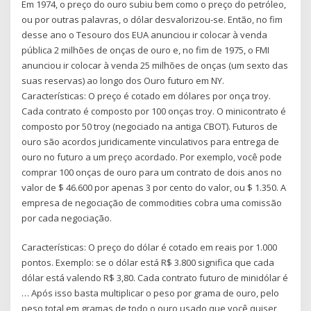
Em 1974, o preço do ouro subiu bem como o preço do petróleo,
ou por outras palavras, o dólar desvalorizou-se. Então, no fim
desse ano o Tesouro dos EUA anunciou ir colocar à venda
pública 2 milhões de onças de ouro e, no fim de 1975, o FMI
anunciou ir colocar à venda 25 milhões de onças (um sexto das
suas reservas) ao longo dos Ouro futuro em NY.
Características: O preço é cotado em dólares por onça troy.
Cada contrato é composto por 100 onças troy. O minicontrato é
composto por 50 troy (negociado na antiga CBOT). Futuros de
ouro são acordos juridicamente vinculativos para entrega de
ouro no futuro a um preço acordado. Por exemplo, você pode
comprar 100 onças de ouro para um contrato de dois anos no
valor de $ 46.600 por apenas 3 por cento do valor, ou $ 1.350. A
empresa de negociação de commodities cobra uma comissão
por cada negociação.
Características: O preço do dólar é cotado em reais por 1.000
pontos. Exemplo: se o dólar está R$ 3.800 significa que cada
dólar está valendo R$ 3,80. Cada contrato futuro de minidólar é
… Após isso basta multiplicar o peso por grama de ouro, pelo
peso total em gramas de todo o ouro usado que você quiser