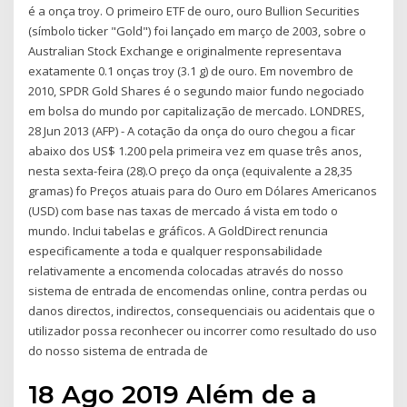
é a onça troy. O primeiro ETF de ouro, ouro Bullion Securities
(símbolo ticker "Gold") foi lançado em março de 2003, sobre o
Australian Stock Exchange e originalmente representava
exatamente 0.1 onças troy (3.1 g) de ouro. Em novembro de
2010, SPDR Gold Shares é o segundo maior fundo negociado
em bolsa do mundo por capitalização de mercado. LONDRES,
28 Jun 2013 (AFP) - A cotação da onça do ouro chegou a ficar
abaixo dos US$ 1.200 pela primeira vez em quase três anos,
nesta sexta-feira (28).O preço da onça (equivalente a 28,35
gramas) fo Preços atuais para do Ouro em Dólares Americanos
(USD) com base nas taxas de mercado á vista em todo o
mundo. Inclui tabelas e gráficos. A GoldDirect renuncia
especificamente a toda e qualquer responsabilidade
relativamente a encomenda colocadas através do nosso
sistema de entrada de encomendas online, contra perdas ou
danos directos, indirectos, consequenciais ou acidentais que o
utilizador possa reconhecer ou incorrer como resultado do uso
do nosso sistema de entrada de
18 Ago 2019 Além de a