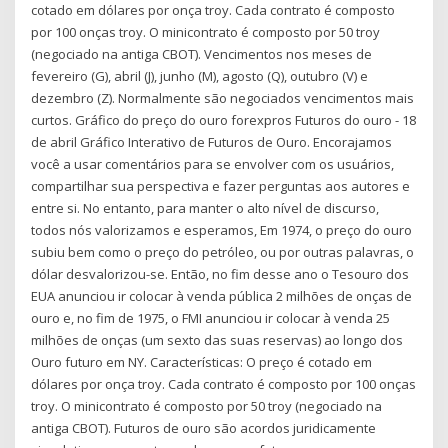
cotado em dólares por onça troy. Cada contrato é composto
por 100 onças troy. O minicontrato é composto por 50 troy
(negociado na antiga CBOT). Vencimentos nos meses de
fevereiro (G), abril (J), junho (M), agosto (Q), outubro (V) e
dezembro (Z). Normalmente são negociados vencimentos mais
curtos. Gráfico do preço do ouro forexpros Futuros do ouro - 18
de abril Gráfico Interativo de Futuros de Ouro. Encorajamos
você a usar comentários para se envolver com os usuários,
compartilhar sua perspectiva e fazer perguntas aos autores e
entre si. No entanto, para manter o alto nível de discurso,
todos nós valorizamos e esperamos, Em 1974, o preço do ouro
subiu bem como o preço do petróleo, ou por outras palavras, o
dólar desvalorizou-se. Então, no fim desse ano o Tesouro dos
EUA anunciou ir colocar à venda pública 2 milhões de onças de
ouro e, no fim de 1975, o FMI anunciou ir colocar à venda 25
milhões de onças (um sexto das suas reservas) ao longo dos
Ouro futuro em NY. Características: O preço é cotado em
dólares por onça troy. Cada contrato é composto por 100 onças
troy. O minicontrato é composto por 50 troy (negociado na
antiga CBOT). Futuros de ouro são acordos juridicamente