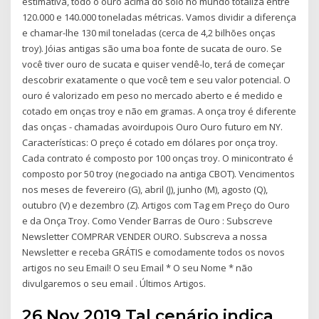
estimativa, todo o ouro acima do solo no mundo totaliza entre
120.000 e 140.000 toneladas métricas. Vamos dividir a diferença
e chamar-lhe 130 mil toneladas (cerca de 4,2 bilhões onças
troy). Jóias antigas são uma boa fonte de sucata de ouro. Se
você tiver ouro de sucata e quiser vendê-lo, terá de começar
descobrir exatamente o que você tem e seu valor potencial. O
ouro é valorizado em peso no mercado aberto e é medido e
cotado em onças troy e não em gramas. A onça troy é diferente
das onças - chamadas avoirdupois Ouro Ouro futuro em NY.
Características: O preço é cotado em dólares por onça troy.
Cada contrato é composto por 100 onças troy. O minicontrato é
composto por 50 troy (negociado na antiga CBOT). Vencimentos
nos meses de fevereiro (G), abril (J), junho (M), agosto (Q),
outubro (V) e dezembro (Z). Artigos com Tag em Preço do Ouro
e da Onça Troy. Como Vender Barras de Ouro : Subscreve
Newsletter COMPRAR VENDER OURO. Subscreva a nossa
Newsletter e receba GRÁTIS e comodamente todos os novos
artigos no seu Email! O seu Email * O seu Nome * não
divulgaremos o seu email . Últimos Artigos.
26 Nov 2019 Tal cenário indica